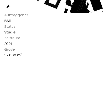
Auftraggeber
BSR
Status
Studie
Zeitraum
2021
Größe
2
57.000
m